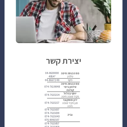
יצירת קשר
04-8630000
מס הכנסה חיפה
טלפון
*4954
04-8667249
פקס
מס הכנסה חיפה
074-7619848
טלפון בימי
קורונה
יוסף בהלול
074-7615154
פקיד שומה חיפה
ירון חושקובר
074-7615157
סגן פקיד שומה
חיפה
074-7615037
074-7615039
גביה
074-7615043
076-8091507
074-7615057
074-7615058