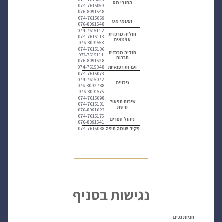
החזרי מס
074-7615059
076-8091548
074-7615069
תאומי מס
076-8091548
074-7615112
חוליה מרכזית
074-7615113
עצמאים
076-8091558
074-7615106
חוליה מרכזית
073-7615111
חברות
076-8091528
074-7615048
ועדות רפואיות
074-7615073
074-7615072
ניכויים
076-8092788
076-8091575
074-7615098
שירות תפעול
074-7615101
ורשת
076-8091623
074-7615175
ניהול ספרים
076-8091541
074-7615088
פקיד שומה חיפה
נגישות בסניף
חניות נכים