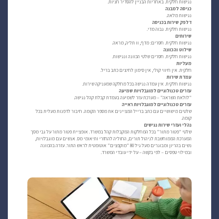
נגישות חלקית. באחריות הבניין להסדיר חניות.
כניסה למבנה
נגישות מלאה.
דלפק שירות בכניסה
נגישות חלקית. גבוה מדי.
שירותים
נגישות חלקית. חסרים: מדף, וו תליה, מראה.
שילוט והכוונה
נגישות חלקית. חסרים שלטי הכוונה ונגישות.
מעליות
חלקית. אין חיווי קולי, אין סימון לחיצים כתב בריל.
עמדת שירות
נגישות חלקית. אין עמדה נגישה בכל מחלקה שמעניקה שירות.
עזרים טכנולוגיים למוגבלויות שמיעה
"לולאת השראה" – מערכת עזר לשמיעה בעמדת קבלת קהל נגישה.
עזרים טכנולוגיים למוגבלויות ראייה
שלטים מישושיים עם כתב ברייל המציינים את מספר הקומה. חיבור לדפנות מעלית בכל
קומה.
נהלי ועזרי שירות נגישים
שלטי "פטור מתור" בכל המחלקות המקבלות קהל במשרד. אופציית פטור מתור על גבי מסך
המערכת הממוחשבת לניהול תורים, החוליה להחזרי ותיאומי מס. אנשים עם מוגבלויות,
נשים בהריון ומבוגרים מעל גיל 80 "מוקפצים" אוטומטית לראש התור. עזרה בהכוונה
ובמילוי טפסים – לפי בקשה – על ידי עובדי המשרד.