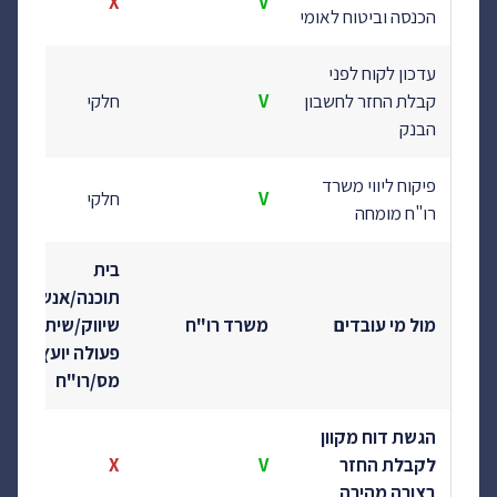
X
V
הכנסה וביטוח לאומי
עדכון לקוח לפני
קבלת החזר לחשבון
V
חלקי
הבנק
פיקוח ליווי משרד
V
חלקי
רו"ח מומחה
בית
תוכנה/אנשי
מול מי עובדים
משרד רו"ח
שיווק/שיתוף
פעולה יועץ
מס/רו"ח
הגשת דוח מקוון
לקבלת החזר
V
X
בצורה מהירה