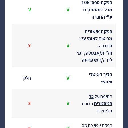
הפקת טפסי 106
מכל המעסיקים
V
V
ע"י החברה
הפקת אישורים
מביטוח לאומי ע"י
החברה-
V
X
חל"ת/אבטלה/דמי
לידה/דמי פגיעה
הליך דיגיטלי
V
חלקי
ואנושי
חתימה על
כל
המסמכים
בצורה
V
X
דיגיטלית
הפקת ייפוי כח מס