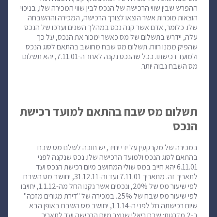
ההפרש שבין שווי הרכישה של הנכס לבין שווי המכירה שלו, בניכוי
הוצאות מוכרות אשר הוצאו לצורך הרכישה, המכירה וההשבחה
שלו. כלומר, אדם אשר קנה נכס במהלך השנים וערכו של הנכס
עלה, יידרש בתשלום של מס כאשר ימכור את הנכס, על כך
שהפיק ממנו רווח. תשלום מס שבח מחושב בהתאם לסוג הנכס
ולמועד רכישתו. ככל שהנכס נקנה לאחר ה-7.11.01, יהא תשלום
מס השבח גבוה יותר.
תשלום מס שבח בהתאם למועד רכישת
הנכס
במכירה של מקרקעין על ידי יחיד, יש חובה לשלם מס שבח
בהתאם לסוג הנכס ולמועד הרכישה שלו. נכס שנקנה לפני
6.11.01 יהא חייב במס שולי המחושב מיום רכישת הנכס ועד
לתאריך זה. מתאריך 7.11.01 ועד וה-31.12.11, יחושב מס השבח
לפי שיעור מס של 20%, ונכסים אשר נקנו החל מה-1.1.12, יחויבו
לפי שיעור מס שבח של 25%. במכירה של "דירת מגורים מזכה"
שיום רכישתה חל לפני ה-1.1.14, יחושב מס השבח באופן הבא
ב-2 מדרגות: שבח ריאלי שנוצר מיום הרכישה ועד לתאריך